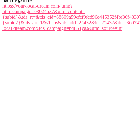
haut de gamme
https://your-local-dream.com/jump?
utm_campaign=e3024637&utm_content=
{subid}&tds_rt=&tds_cid=68609a59efef9fcd96e445352f4bf36f483
{subid2}&tds_ao=1&s1=ps&tds_oid=25432&id=25432&dci
local-dream.com&tds_campaign=b4851yas&utm_source=int