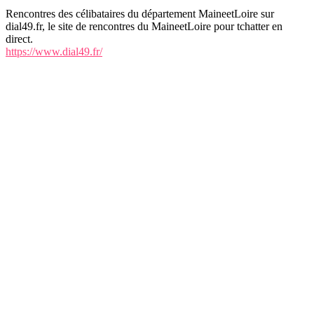
Rencontres des célibataires du département MaineetLoire sur
dial49.fr, le site de rencontres du MaineetLoire pour tchatter en
direct.
https://www.dial49.fr/