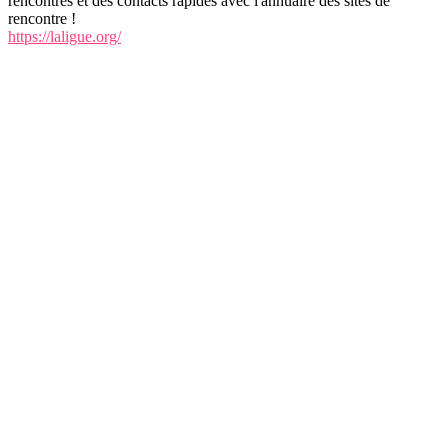
rencontres et des contacts rapides avec l'annuaire des sites de
rencontre !
https://laligue.org/