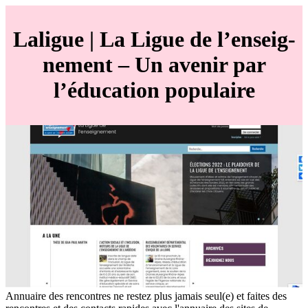
Laligue | La Ligue de l’en­seig­
ne­ment – Un avenir par
l’éducation populaire
Annuaire des rencontres ne restez plus jamais seul(e) et faites des